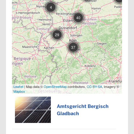
4
40
29
37
Leaflet
| Map data ©
OpenStreetMap
contributors,
CC-BY-SA
, Imagery ©
Mapbox
Amtsgericht Bergisch
Gladbach