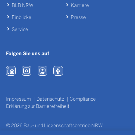
BLB NRW
Karriere
Autobahnpolizeiwache
Moers
Einblicke
Presse
Service
Autobahnpolizeiwache
Mönchengladbach
Folgen Sie uns auf
Rheydt
Bezirksregierung
Impressum
Datenschutz
Compliance
Arnsberg
Erklärung zur Barrierefreiheit
© 2026 Bau- und Liegenschaftsbetrieb NRW
Bezirksregierung