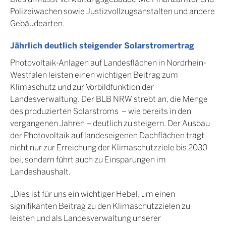
Polizeiwachen sowie Justizvollzugsanstalten und andere
Gebäudearten.
Amtsgericht Lemgo
Jährlich deutlich steigender Solarstromertrag
Photovoltaik-Anlagen auf Landesflächen in Nordrhein-
Westfalen leisten einen wichtigen Beitrag zum
Klimaschutz und zur Vorbildfunktion der
Landesverwaltung. Der BLB NRW strebt an, die Menge
Amtsgericht
des produzierten Solarstroms – wie bereits in den
Leverkusen
vergangenen Jahren – deutlich zu steigern. Der Ausbau
der Photovoltaik auf landeseigenen Dachflächen trägt
nicht nur zur Erreichung der Klimaschutzziele bis 2030
bei, sondern führt auch zu Einsparungen im
Amtsgericht
Landeshaushalt.
Lüdinghausen
„Dies ist für uns ein wichtiger Hebel, um einen
signifikanten Beitrag zu den Klimaschutzzielen zu
leisten und als Landesverwaltung unserer