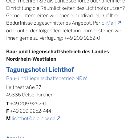
Oder möchten Sie als Landesbehörde oder öffentliche
Frühstücksflocken, Orangensaft, gekochtem Ei und
Einrichtung die Räumlichkeiten des Lichthofs nutzen?
Marmelade sowie einer Auswahl an Käse,
Gerne unterbreiten wir Ihnen ein individuell auf Ihre
Aufschnitt, Brötchen und Brotsorten.
Bedürfnisse zugeschnittenes Angebot. Per
E-Mail
oder unter der folgenden Telefonnummer stehen wir
Ihnen gerne zu Verfügung: +49 209 9252-0
Bau- und Liegenschaftsbetrieb des Landes
Nordrhein-Westfalen
Tagungshotel Lichthof
Bau- und Liegenschaftsbetrieb NRW
Leithestraße 37
45886
Gelsenkirchen
T
+49 209 9252-0
F
+49 209 9252-444
M
lichthof@blb.nrw.de