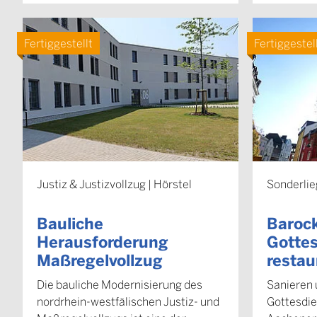
Fertiggestellt
Fertiggestel
Justiz & Justizvollzug | Hörstel
Sonderlie
Bauliche
Barock
Herausforderung
Gottes
Maßregelvollzug
restau
Die bauliche Modernisierung des
Sanieren 
nordrhein-westfälischen Justiz- und
Gottesdie