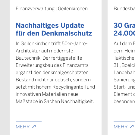
Finanzverwaltung | Geilenkirchen
Bundesba
Nachhaltiges Update
30 Gra
für den Denkmalschutz
24.00
In Geilenkirchen trifft 50er-Jahre-
Auf dem F
Architektur auf modernste
dem Heim
Bautechnik. Der fertiggestellte
Taktisch
Erweiterungsbau des Finanzamts
31 „Boelc
ergänzt den denkmalgeschützten
Landebahn
Bestand nicht nur optisch, sondern
Sanierung 
setzt mit hohem Recyclinganteil und
Start- un
innovativen Materialien neue
Element d
Maßstäbe in Sachen Nachhaltigkeit.
besonders
MEHR
MEHR