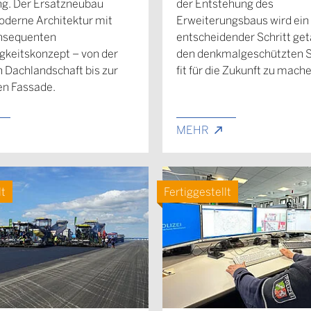
g. Der Ersatzneubau
der Entstehung des
oderne Architektur mit
Erweiterungsbaus wird ein
nsequenten
entscheidender Schritt ge
gkeitskonzept – von der
den denkmalgeschützten S
 Dachlandschaft bis zur
fit für die Zukunft zu mach
en Fassade.
MEHR
lt
Fertiggestellt