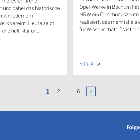
 Theresienkirche
Opel-Werke in Bochum hat
rt und dabei das historische
NRW ein Forschungszent
mit modernem
realisiert, das mehr ist als
rk vereint. Heute zeigt
für Wissenschaft. Es ist ein
irche hell, klar und
.
MEHR
1
2
…
6
Folge