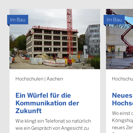
Im Bau
Im Bau
Hochschulen | Aachen
Hochschu
Ein Würfel für die
Neues
Kommunikation der
Hochs
Zukunft
Wo einst d
Königshüg
Wie klingt ein Telefonat so natürlich
neues Ze
wie ein Gespräch von Angesicht zu