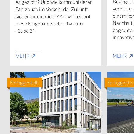
Begegnun
Angesicht? Und wie kommunizieren
vereint m
Fahrzeuge im Verkehr der Zukunft
einem ko
sicher miteinander? Antworten auf
Nachhalti
diese Fragen entstehen bald im
begrünten
„Cube 3“.
innovativ
MEHR
MEHR
Fertiggestellt
Fertiggestel