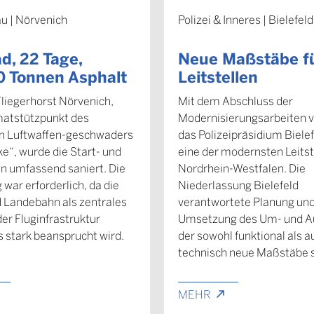
u | Nörvenich
Polizei & Inneres | Bielefeld
d, 22 Tage,
Neue Maßstäbe f
0 Tonnen Asphalt
Leitstellen
liegerhorst Nörvenich,
Mit dem Abschluss der
atstützpunkt des
Modernisierungsarbeiten v
en Luftwaffen-geschwaders
das Polizeipräsidium Biele
ke“, wurde die Start- und
eine der modernsten Leitst
 umfassend saniert. Die
Nordrhein-Westfalen. Die
war erforderlich, da die
Niederlassung Bielefeld
d Landebahn als zentrales
verantwortete Planung un
er Fluginfrastruktur
Umsetzung des Um- und A
 stark beansprucht wird.
der sowohl funktional als a
technisch neue Maßstäbe s
MEHR