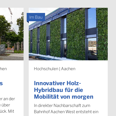
Im Bau
chen
Hochschulen | Aachen
s
Innovativer Holz-
Hybridbau für die
Mobilität von morgen
r an der
e über
In direkter Nachbarschaft zum
ück. Mit
Bahnhof Aachen West entsteht ein