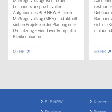
Maßregelvollzugs ist eine der
Aachener
besonders anspruchsvollen
restaurie
Aufgaben des BLB NRW. Allein im
Gebäude 
Maßregelvollzug (MRV) sind aktuell
Bauhandwe
sieben Projekte in der Planung oder
sich die K
Umsetzung – vier davon komplette
einladend
Klinikneubauten.
MEHR
MEHR
BLB NRW
Karriere
Einblicke
Presse