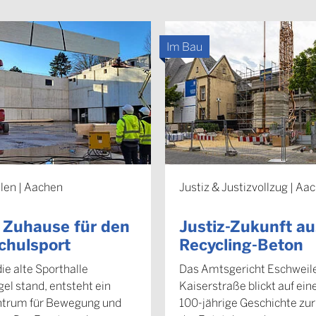
Im Bau
len | Aachen
Justiz & Justizvollzug | Aa
 Zuhause für den
Justiz-Zukunft au
chulsport
Recycling-Beton
ie alte Sporthalle
Das Amtsgericht Eschweile
el stand, entsteht ein
Kaiserstraße blickt auf ein
ntrum für Bewegung und
100-jährige Geschichte zur