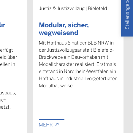
Stellenangebote
Justiz & Justizvollzug | Bielefeld
ür
Modular, sicher,
wegweisend
Mit Hafthaus 8 hat der BLB NRW in
erfügt
der Justizvollzugsanstalt Bielefeld-
feld über
Brackwede ein Bauvorhaben mit
ellen in
Modellcharakter realisiert: Erstmals
entstand in Nordrhein-Westfalen ein
Hafthaus in industriell vorgefertigter
d
Modulbauweise.
usbaus,
uch
etzt.
MEHR