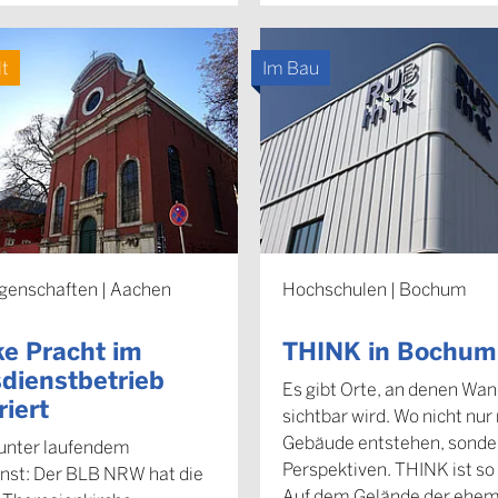
lt
Im Bau
genschaften | Aachen
Hochschulen | Bochum
e Pracht im
THINK in Bochum
dienstbetrieb
Es gibt Orte, an denen Wan
riert
sichtbar wird. Wo nicht nur
Gebäude entstehen, sonde
unter laufendem
Perspektiven. THINK ist so 
nst: Der BLB NRW hat die
Auf dem Gelände der ehem