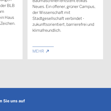
Baumaschinen entsteht etwas
 der BLB
Neues. Ein offener, grüner Campus,
rum
der Wissenschaft mit
 ein Haus
Stadtgesellschaft verbindet -
 Zeichen.
zukunftsorientiert, barrierefrei und
klimafreundlich.
MEHR
n Sie uns auf