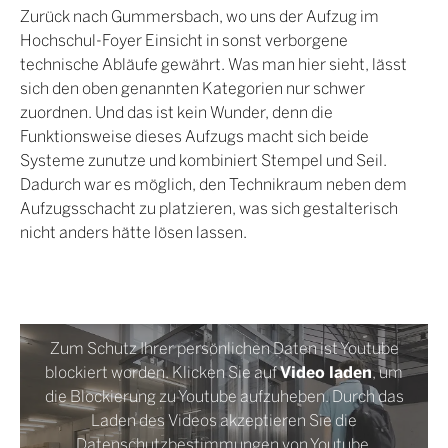
Zurück nach Gummersbach, wo uns der Aufzug im
Hochschul-Foyer Einsicht in sonst verborgene
technische Abläufe gewährt. Was man hier sieht, lässt
sich den oben genannten Kategorien nur schwer
zuordnen. Und das ist kein Wunder, denn die
Funktionsweise dieses Aufzugs macht sich beide
Systeme zunutze und kombiniert Stempel und Seil.
Dadurch war es möglich, den Technikraum neben dem
Aufzugsschacht zu platzieren, was sich gestalterisch
nicht anders hätte lösen lassen.
Zum Schutz Ihrer persönlichen Daten ist Youtube
Video laden
blockiert worden. Klicken Sie auf
, um
die Blockierung zu Youtube aufzuheben. Durch das
Laden des Videos akzeptieren Sie die
Datenschutzbestimmungen von Youtube.