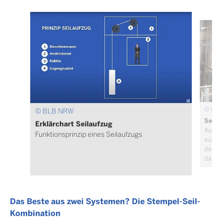
© BL
© BLB NRW
Seila
Erklärchart Seilaufzug
Auf ih
Funktionsprinzip eines Seilaufzugs
aufgeh
der Da
darges
Das Beste aus zwei Systemen? Die Stempel-Seil-
Kombination