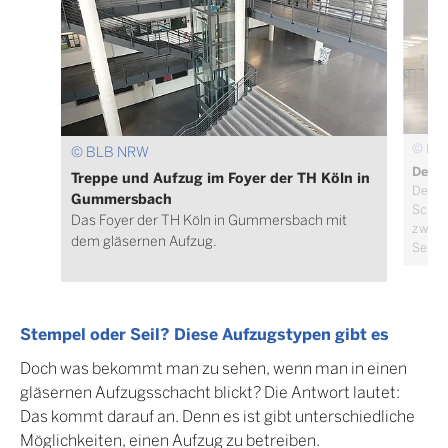
© BL
© BLB NRW
Der A
Treppe und Aufzug im Foyer der TH Köln in
Der Au
Gummersbach
Schac
Das Foyer der TH Köln in Gummersbach mit
zwei 
dem gläsernen Aufzug.
Seila
Stempel oder Seil? Diese Aufzugstypen gibt es
Doch was bekommt man zu sehen, wenn man in einen
gläsernen Aufzugsschacht blickt? Die Antwort lautet:
Das kommt darauf an. Denn es ist gibt unterschiedliche
Möglichkeiten, einen Aufzug zu betreiben.