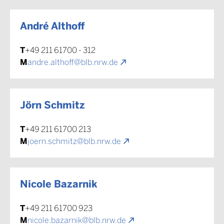
André Althoff
T
+49 211 61700 - 312
M
andre.althoff@blb.nrw.de
Jörn Schmitz
T
+49 211 61700 213
M
joern.schmitz@blb.nrw.de
Nicole Bazarnik
T
+49 211 61700 923
M
nicole.bazarnik@blb.nrw.de