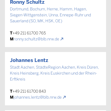
Ronny Schultz
Dortmund, Bochum, Herne, Hamm, Hagen,
Siegen-Wittgenstein, Unna, Ennepe-Ruhr und
Sauerland (SO, MK, HSK, OE)
T
+49 211 61700 765
M
ronny.schultz@blb.nrw.de
Johannes Lentz
Stadt Aachen, StädteRegion Aachen, Kreis Düren,
Kreis Heinsberg, Kreis Euskirchen und der Rhein-
Erftkreis
T
+49 211 61700 843
M
johannes.lentz@blb.nrw.de