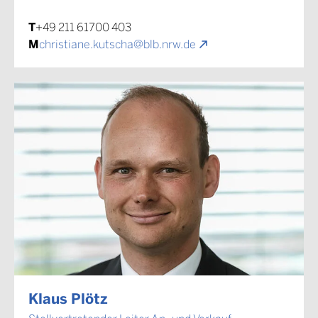
T
+49 211 61700 403
M
christiane.kutscha@blb.nrw.de
Klaus Plötz