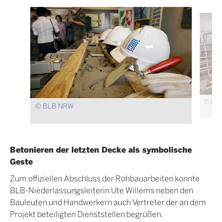
© BL
© BLB NRW
Betonieren der letzten Decke als symbolische
Geste
Zum offiziellen Abschluss der Rohbauarbeiten konnte
BLB-Niederlassungsleiterin Ute Willems neben den
Bauleuten und Handwerkern auch Vertreter der an dem
Projekt beteiligten Dienststellen begrüßen.