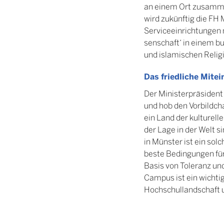
an einem Ort zusammen
wird zukünftig die FH
Serviceeinrichtungen 
senschaft‘ in einem b
und islamischen Relig
Das friedliche Mite
Der Ministerpräsident
und hob den Vorbildch
ein Land der kulturell
der Lage in der Welt 
in Münster ist ein solc
beste Bedingungen fü
Basis von Toleranz und
Campus ist ein wichti
Hochschullandschaft u