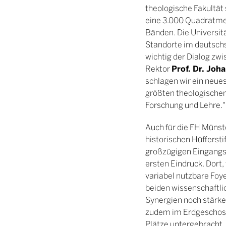
theologische Fakultät
eine 3.000 Quadratme
Bänden. Die Universitä
Standorte im deutschs
wichtig der Dialog zwi
Prof. Dr. Joh
Rektor
schlagen wir ein neue
größten theologischen
Forschung und Lehre.
Auch für die FH Müns
historischen Hüfferst
großzügigen Eingangs
ersten Eindruck. Dort
variabel nutzbare Foy
beiden wissenschaftl
Synergien noch stärk
zudem im Erdgeschoss
Plätze untergebracht.