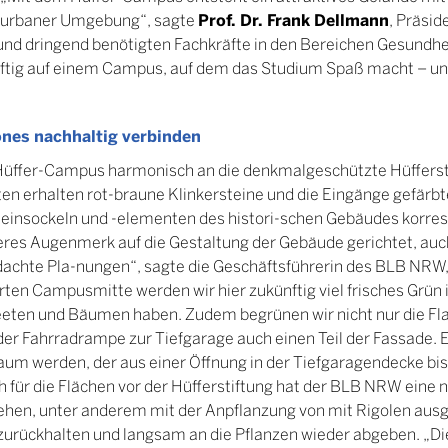
Prof. Dr. Frank Dellmann
n urbaner Umgebung“, sagte
, Präsid
nd dringend benötigten Fachkräfte in den Bereichen Gesundhe
ftig auf einem Campus, auf dem das Studium Spaß macht – und
nes nachhaltig verbinden
 Hüffer-Campus harmonisch an die denkmalgeschützte Hüfferst
n erhalten rot-braune Klinkersteine und die Eingänge gefärb
teinsockeln und -elementen des histori-schen Gebäudes korre
eres Augenmerk auf die Gestaltung der Gebäude gerichtet, auch 
hdachte Pla-nungen“, sagte die Geschäftsführerin des BLB NRW
rten Campusmitte werden wir hier zukünftig viel frisches Grün 
ten und Bäumen haben. Zudem begrünen wir nicht nur die Flac
er Fahrradrampe zur Tiefgarage auch einen Teil der Fassade. E
Baum werden, der aus einer Öffnung in der Tiefgaragendecke bi
h für die Flächen vor der Hüfferstiftung hat der BLB NRW eine 
hen, unter anderem mit der Anpflanzung von mit Rigolen aus
urückhalten und langsam an die Pflanzen wieder abgeben. „Dies