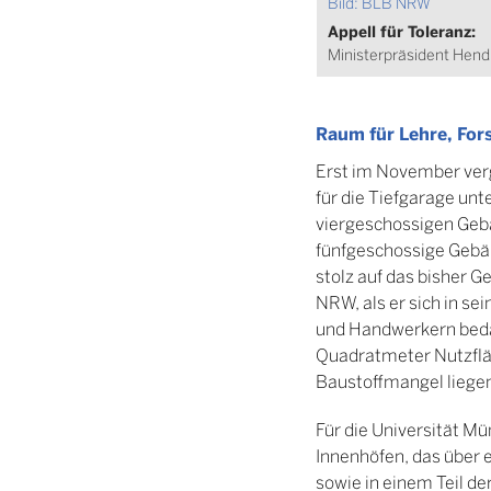
Bild: BLB NRW
Appell für Toleranz:
Ministerpräsident Hendr
Raum für Lehre, For
Erst im November ver
für die Tiefgarage un
viergeschossigen Gebä
fünfgeschossige Gebäu
stolz auf das bisher G
NRW, als er sich in s
und Handwerkern bedan
Quadratmeter Nutzfläc
Baustoffmangel liegen 
Für die Universität M
Innenhöfen, das über 
sowie in einem Teil de