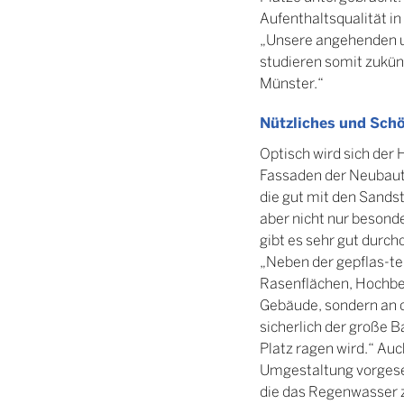
Aufenthaltsqualität i
„Unsere angehenden u
studieren somit zukün
Münster.“
Nützliches und Schö
Optisch wird sich der
Fassaden der Neubaute
die gut mit den Sands
aber nicht nur besond
gibt es sehr gut durc
„Neben der gepflas-te
Rasenflächen, Hochbee
Gebäude, sondern an d
sicherlich der große 
Platz ragen wird.“ Auc
Umgestaltung vorgese
die das Regenwasser z