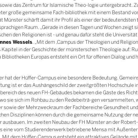
 sowie das Zentrum für Islamische Theo-logie untergebracht. 
ter große gemeinsame Fach-bibliothek mit einem Bestand vo
t Münster schärft damit ihr Profil als einer der bedeutendsten
prachigen Raum. „Gerade in diesen Tagen und Wochen zeigt si
schen den Religionen ist - und genau dafür steht die Universitä
annes Wessels
. „Mit dem ,Campus der Theologien und Religio
s Kapitel in der Geschichte der münsterschen Theologie auf: R
 Bibliotheken Europas entsteht ein Ort für offenen Dialog und
"
ter hat der Hüffer-Campus eine besondere Bedeutung. Gemein
iftung ist er das Aushängeschild der zweitgrößten Hochschule 
bereich des neuen FH-Gebäudes bekamen die Gäste des Richt
, wo sie sich im Rohbau zu den Redebeiträ-gen versammelten, 
er sowie der Mehrzweckraum der Fachbereiche Gesundheit und 
ichen Disziplinen können durch die gemeinsame Nutzung der n
er ausbauen. Im zweiten Neubau der FH Münster an der Robert
 eine vom Studierendenwerk betriebene Mensa mit Außenterr
 „Mit dem Hüffer-Campus entsteht ein attraktives Gelände mit