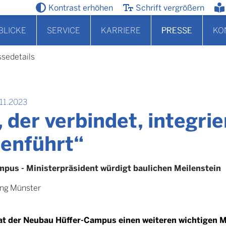
Kontrast erhöhen
Schrift vergrößern
BLICKE
SERVICE
KARRIERE
PRESSE
KO
ssedetails
11.2023
, der verbindet, integri
enführt“
mpus - Ministerpräsident würdigt baulichen Meilenstein
ung Münster
at der Neubau Hüffer-Campus einen weiteren wichtigen Me