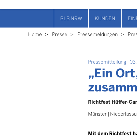
BLB NRW
KUNDEN
EIN
Home
Presse
Pressemeldungen
Pre
Pressemitteilung
|
03.
„Ein Ort
zusamm
Richtfest Hüffer-Ca
Münster
|
Niederlass
Mit dem Richtfest h