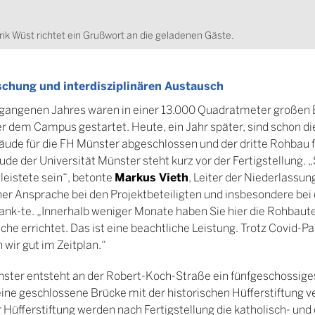
ik Wüst richtet ein Grußwort an die geladenen Gäste.
schung und interdisziplinären Austausch
gangenen Jahres waren in einer 13.000 Quadratmeter großen 
ter dem Campus gestartet. Heute, ein Jahr später, sind schon d
ude für die FH Münster abgeschlossen und der dritte Rohbau f
de der Universität Münster steht kurz vor der Fertigstellung. 
Markus Vieth
eleistete sein“, betonte
, Leiter der Niederlassu
einer Ansprache bei den Projektbeteiligten und insbesondere b
k-te. „Innerhalb weniger Monate haben Sie hier die Rohbaute
he errichtet. Das ist eine beachtliche Leistung. Trotz Covid-
wir gut im Zeitplan.“
ünster entsteht an der Robert-Koch-Straße ein fünfgeschossig
eine geschlossene Brücke mit der historischen Hüfferstiftung v
r Hüfferstiftung werden nach Fertigstellung die katholisch- und