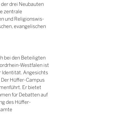
 der drei Neubauten
e zentrale
en und Religionswis-
ischen, evangelischen
ch bei den Beteiligten
ordrhein-Westfalen ist
r Identität. Angesichts
e. Der Hüffer-Campus
mmenführt. Er bietet
hmen für Debatten auf
ng des Hüffer-
esamte