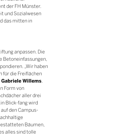
ent der FH Münster.
it und Sozialwesen
 das mitten in
iftung anpassen. Die
te Betoneinfassungen,
spondieren. „Wir haben
für die Freiflächen
Gabriele Willems
,
.
in Form von
hdächer aller drei
in Blick-fang wird
s auf den Campus-
nachhaltige
gestatteten Bäumen,
 alles sind tolle