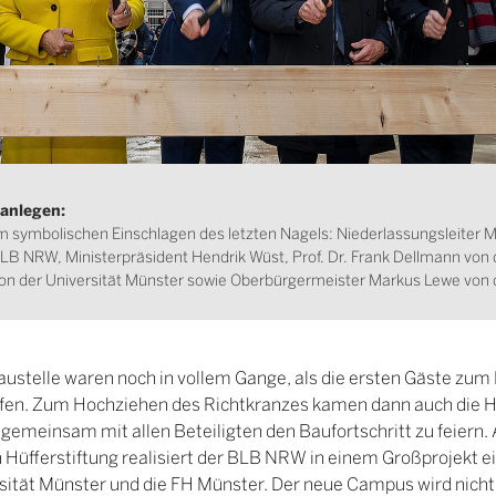
anlegen:
m symbolischen Einschlagen des letzten Nagels: Niederlassungsleiter 
B NRW, Ministerpräsident Hendrik Wüst, Prof. Dr. Frank Dellmann von d
on der Universität Münster sowie Oberbürgermeister Markus Lewe von 
austelle waren noch in vollem Gange, als die ersten Gäste zum
fen. Zum Hochziehen des Richtkranzes kamen dann auch die 
emeinsam mit allen Beteiligten den Baufortschritt zu feiern.
en Hüfferstiftung realisiert der BLB NRW in einem Großprojek
sität Münster und die FH Münster. Der neue Campus wird nich