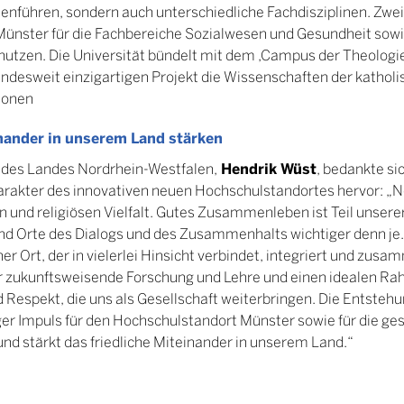
führen, sondern auch unterschiedliche Fachdisziplinen. Zwei
 Münster für die Fachbereiche Sozialwesen und Gesundheit sowi
nutzen. Die Universität bündelt mit dem ‚Campus der Theologi
undesweit einzigartigen Projekt die Wissenschaften der kathol
ionen
inander in unserem Land stärken
Hendrik Wüst
 des Landes Nordrhein-Westfalen,
, bedankte si
arakter des innovativen neuen Hochschulstandortes hervor: „N
en und religiösen Vielfalt. Gutes Zusammenleben ist Teil unsere
sind Orte des Dialogs und des Zusammenhalts wichtiger denn j
her Ort, der in vielerlei Hinsicht verbindet, integriert und zusa
r zukunftsweisende Forschung und Lehre und einen idealen Ra
 Respekt, die uns als Gesellschaft weiterbringen. Die Entstehu
ger Impuls für den Hochschulstandort Münster sowie für die g
nd stärkt das friedliche Miteinander in unserem Land.“