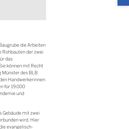
In der Übersicht:
Der Blick über das Baufeld am Hüffercam
Baugrube die Arbeiten
ie Rohbauten der zwei
ür das
„Sie können mit Recht
ng Münster des BLB
ei den Handwerkerinnen
n für 19.000
Pandemie und
es Gebäude mit zwei
erbunden wird. Hier
 die evangelisch-