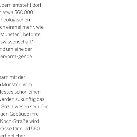
Zudem entsteht dort
n etwa 560.000
 theologischen
ch einmal mehr, wie
t Münster“, betonte
nswissenschaft‘
und um eine der
 hervorra-gende
sam mit der
in Münster. Vom
festes schon einen
werden zukünftig das
Sozialwesen sein. Die
euen Gebäude ihre
-Koch-Straße wird
asse für rund 560
 erheblicher