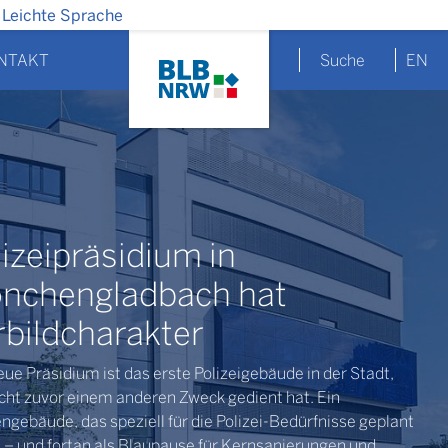
Leichte Sprache
NTAKT
Suche
EN
lizeipräsidium in
nchengladbach hat
rbildcharakter
ue Präsidium ist das erste Polizeigebäude in der Stadt,
icht zuvor einem anderen Zweck gedient hat. Ein
ngebäude, das speziell für die Polizei-Bedürfnisse geplant
 – und fortan als Blaupause für Kernsanierungen und