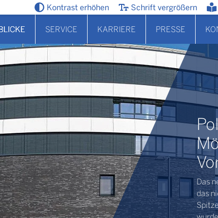
Kontrast erhöhen
Schrift vergrößern
BLICKE
SERVICE
KARRIERE
PRESSE
KO
Po
Mö
Vo
Das ne
das n
Spitze
wurde