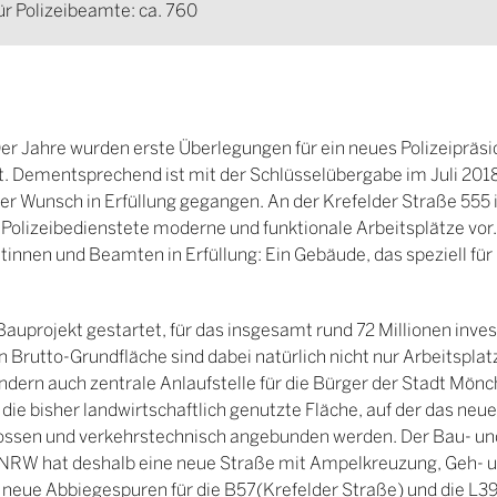
ür Polizeibeamte: ca. 760
0er Jahre wurden erste Überlegungen für ein neues Polizeipräsi
 Dementsprechend ist mit der Schlüsselübergabe im Juli 201
r Wunsch in Erfüllung gegangen. An der Krefelder Straße 555 
 Polizeibedienstete moderne und funktionale Arbeitsplätze vor
tinnen und Beamten in Erfüllung: Ein Gebäude, das speziell für
Bauprojekt gestartet, für das insgesamt rund 72 Millionen inves
Brutto-Grundfläche sind dabei natürlich nicht nur Arbeitsplatz
ondern auch zentrale Anlaufstelle für die Bürger der Stadt Mön
ie bisher landwirtschaftlich genutzte Fläche, auf der das neue
hlossen und verkehrstechnisch angebunden werden. Der Bau- un
 NRW hat deshalb eine neue Straße mit Ampelkreuzung, Geh- 
e neue Abbiegespuren für die B57(Krefelder Straße) und die 