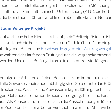
edienst der Leitstelle, die eigentliche Polizeiwache Möncheng
haffen. Die kriminaltechnische Untersuchung (KTU), die Fortbi
t, die Diensthundeführerstaffel finden ebenfalls Platz im Neubau
t zum Vorzeige-Projekt
rantwortliche Peter Riedel heute auf „sein“ Polizeipräsidium i
n. Und auch die Polizei musste sich in Geduld üben. Denn ein 
nterlegener Bieter eine
Beschwerde gegen eine Auftragsverga
n während der laufenden Prüfung durch die Vergabekammer dar
erden. Und diese Prüfung dauerte in diesem Fall viel länger al
enfolge der Arbeiten auf einer Baustelle kann immer nur bis 
l alle Gewerke voneinander abhängig sind. So bremste das Prü
Trockenbau, Wasser- und Abwasseranlagen, lüftungstechnisc
gen, Gebäudeautomation, Medienversorgung, Türen und Fens
aus. Als Konsequenz mussten auch die Ausschreibungen für F
berböden- und Fliesenarbeiten verschoben werden. „Aber wir ko