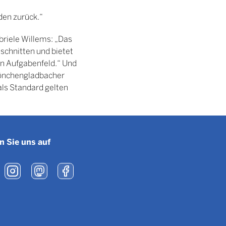
den zurück.“
briele Willems: „Das
schnitten und bietet
n Aufgabenfeld.“ Und
 Mönchengladbacher
ls Standard gelten
n Sie uns auf