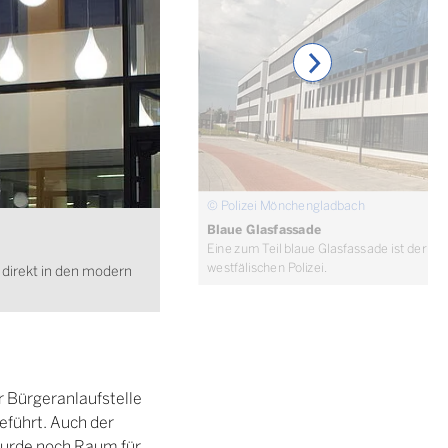
© Polizei Mönchengladbach
Blaue Glasfassade
Eine zum Teil blaue Glasfassade ist der b
westfälischen Polizei.
 direkt in den modern
r Bürgeranlaufstelle
führt. Auch der
 wurde noch Raum für