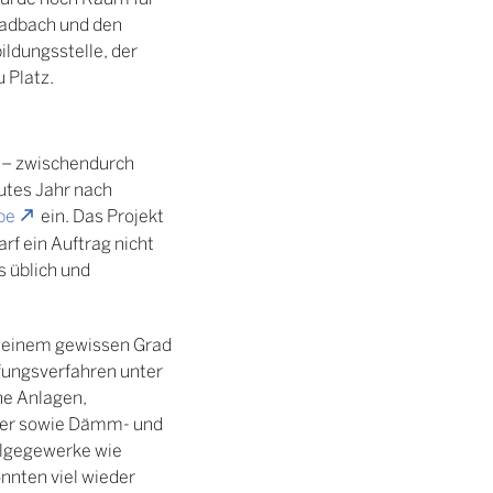
ladbach und den
ldungsstelle, der
 Platz.
st – zwischendurch
gutes Jahr nach
be
ein. Das Projekt
f ein Auftrag nicht
s üblich und
zu einem gewissen Grad
fungsverfahren unter
he Anlagen,
ter sowie Dämm- und
olgegewerke wie
nnten viel wieder