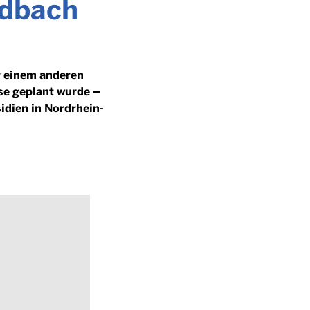
adbach
or einem anderen
sse geplant wurde –
idien in Nordrhein-