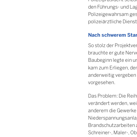
den Führungs- und Lag
Polizeigewahrsam gesc
polizeiärztliche Diens
Nach schwerem Star
So stolz der Projektve
brauchte er gute Nerve
Baubeginn legte ein u
kam zum Erliegen, den
anderweitig vergeben w
vorgesehen.
Das Problem: Die Reih
verändert werden, wei
anderem die Gewerke 
Niederspannungsanla
Brandschutzarbeiten 
Schreiner-, Maler-, O