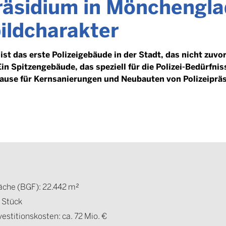
präsidium in Mönchengl
ildcharakter
ist das erste Polizeigebäude in der Stadt, das nicht zuv
in Spitzengebäude, das speziell für die Polizei-Bedürfni
pause für Kernsanierungen und Neubauten von Polizeipräs
äche (BGF): 22.442 m²
1 Stück
stitionskosten: ca. 72 Mio. €