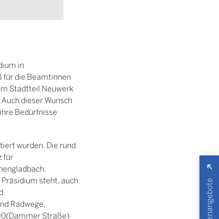
dium in
8 für die Beamtinnen
im Stadtteil Neuwerk
. Auch dieser Wunsch
 ihre Bedürfnisse
tiert wurden. Die rund
 für
chengladbach.
 Präsidium steht, auch
Stellenangebote
d
und Radwege,
L390(Dammer Straße)