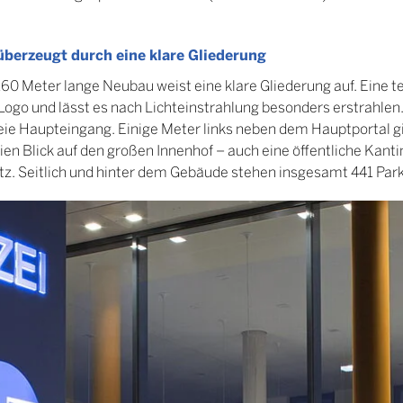
berzeugt durch eine klare Gliederung
60 Meter lange Neubau weist eine klare Gliederung auf. Eine te
Logo und lässt es nach Lichteinstrahlung besonders erstrahlen
freie Haupteingang. Einige Meter links neben dem Hauptportal g
en Blick auf den großen Innenhof – auch eine öffentliche Kant
atz. Seitlich und hinter dem Gebäude stehen insgesamt 441 Par