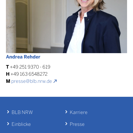
Andrea Rehder
T
+49 251 9370 - 619
H
+49 163 6548272
M
presse@blb.nrw.de
BLB NRW
Karriere
Einblicke
Presse