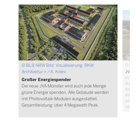
© BL
© BLB NRW Bild: Visualisierung: RKW
Architektur + / A. Kolev
JVA 
In ein
Großer Energiespender
Außen
Die neue JVA Münster wird auch jede Menge
Vogelp
grüne Energie spenden. Alle Gebäude werden
ebene
mit Photovoltaik-Modulen ausgestattet.
und G
Gesamtleistung: über 4 Megawatt-Peak.
optis