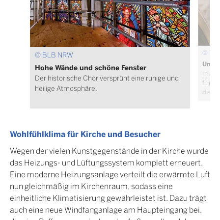
© BL
© BLB NRW
Umfa
Hohe Wände und schöne Fenster
In an
Der historische Chor versprüht eine ruhige und
filigr
heilige Atmosphäre.
die we
Wohlfühlklima für Kirche und Besucher
Wegen der vielen Kunstgegenstände in der Kirche wurde
das Heizungs- und Lüftungssystem komplett erneuert.
Eine moderne Heizungsanlage verteilt die erwärmte Luft
nun gleichmäßig im Kirchenraum, sodass eine
einheitliche Klimatisierung gewährleistet ist. Dazu trägt
auch eine neue Windfanganlage am Haupteingang bei,