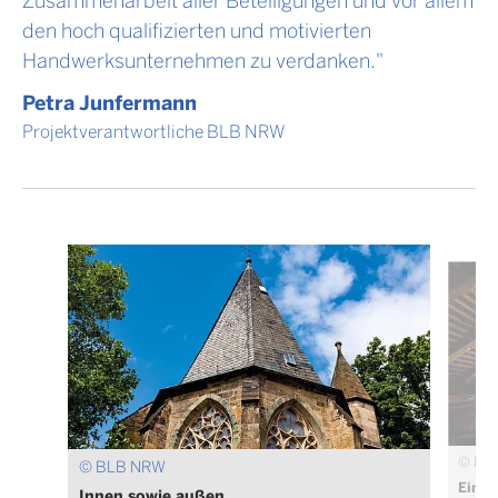
den hoch qualifizierten und motivierten
Handwerksunternehmen zu verdanken."
Petra Junfermann
Projektverantwortliche BLB NRW
© BL
© BLB NRW
Ein O
Innen sowie außen