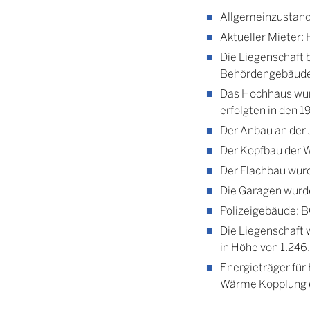
Allgemeinzustand
Aktueller Mieter: 
Die Liegenschaft 
Behördengebäude.
Das Hochhaus wur
erfolgten in den 
Der Anbau an der 
Der Kopfbau der W
Der Flachbau wurd
Die Garagen wurde
Polizeigebäude: B
Die Liegenschaft 
in Höhe von 1.246
Energieträger fü
Wärme Kopplung (