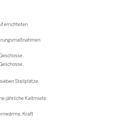
f errichteten
anierungsmaßnahmen
 Geschosse.
 Geschosse.
ieben Stellplätze.
ne jährliche Kaltmiete
ernwärme, Kraft