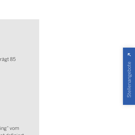
trägt 85
Stellenangebote
ring“ vom