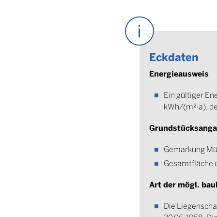
Eckdaten
Energieausweis
Ein gültiger E
kWh/(m²·a), de
Grundstücksang
Gemarkung Müns
Gesamtfläche d
Art der mögl. bau
Die Liegenscha