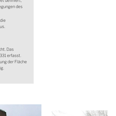
et definiert,
legungen des
die
us.
cht. Das
331 erfasst.
ung der Fläche
ig.