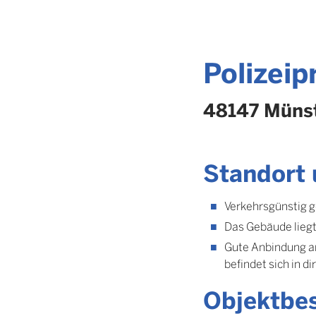
Polizeip
48147 Münst
Standort 
Verkehrsgünstig g
Das Gebäude liegt
Gute Anbindung an
befindet sich in 
Objektbe