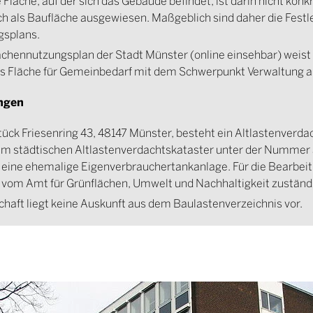
 Fläche, auf der sich das Gebäude befindet, ist darin nicht konkr
ich als Baufläche ausgewiesen. Maßgeblich sind daher die Fest
gsplans.
lächennutzungsplan der Stadt Münster (online einsehbar) weist 
ls Fläche für Gemeinbedarf mit dem Schwerpunkt Verwaltung a
ngen
ück Friesenring 43, 48147 Münster, besteht ein Altlastenverda
 im städtischen Altlastenverdachtskataster unter der Nummer 
t eine ehemalige Eigenverbrauchertankanlage. Für die Bearbeit
er vom Amt für Grünflächen, Umwelt und Nachhaltigkeit zuständ
chaft liegt keine Auskunft aus dem Baulastenverzeichnis vor.