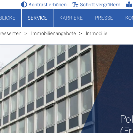
Kontrast erhöhen
Schrift vergrößern
BLICKE
SERVICE
KARRIERE
PRESSE
KO
eressenten
Immobilienangebote
Immobilie
Po
(F