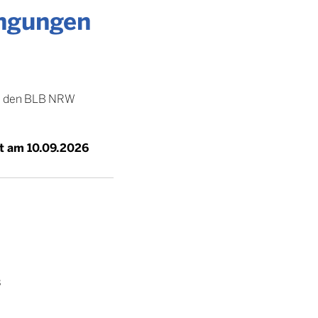
ngungen
an den BLB NRW
t am 10.09.2026
B