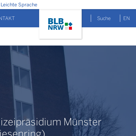
Leichte Sprache
NTAKT
Suche
EN
lizeipräsidium Münster
riesenring)