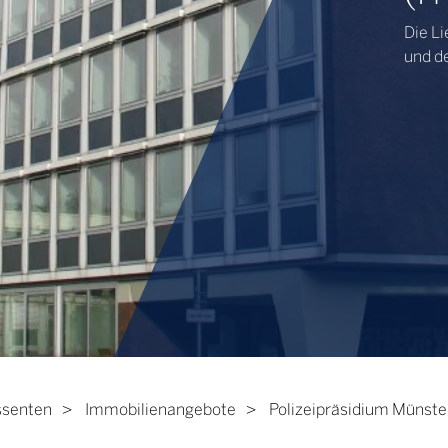
Die L
und d
ssenten
Immobilienangebote
Polizeipräsidium Münster