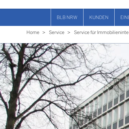
BLB NRW
KUNDEN
EIN
Home
Service
Service für Immobilienint