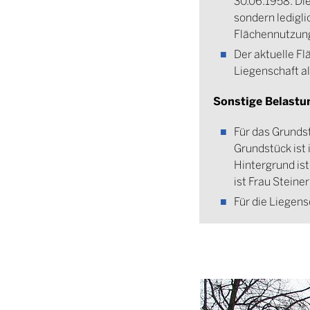
30.06.1958. Die
sondern ledigl
Flächennutzun
Der aktuelle F
Liegenschaft a
Sonstige Belastu
Für das Grundst
Grundstück ist
Hintergrund is
ist Frau Stein
Für die Liegens