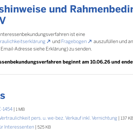
nshinweise und Rahmenbedi
BV
Interessenbekundungsverfahren ist eine
raulichkeitserklärung
und
Fragebogen
auszufüllen und 
 Email-Adresse siehe Erklärung) zu senden.
essenbekundungsverfahren beginnt am 10.06.26 und ende
s
E-1454
|
1 MB
rtraulichkeit pers. u. we-bez. Verkauf inkl. Vernichtung
|
137 K
r Interessenten
|
525 KB