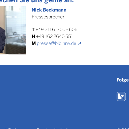
Nick Beckmann
Pressesprecher
T
+49 211 61700 - 606
H
+49 162 2640 651
M
presse@blb.nrw.de
Folge