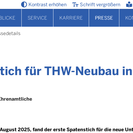
Kontrast erhöhen
Schrift vergrößern
BLICKE
SERVICE
KARRIERE
PRESSE
KO
ssedetails
tich für THW-Neubau in
Ehrenamtliche
August 2025, fand der erste Spatenstich für die neue Un