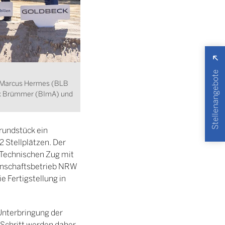
Stellenangebote
), Marcus Hermes (BLB
ix Brümmer (BImA) und
rundstück ein
 Stellplätzen. Der
 Technischen Zug mit
enschaftsbetrieb NRW
 Fertigstellung in
Unterbringung der
 Schritt werden daher