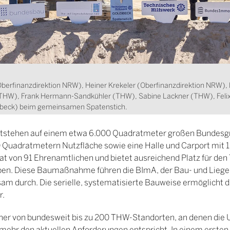
Oberfinanzdirektion NRW), Heiner Krekeler (Oberfinanzdirektion NRW
(THW), Frank Hermann-Sandkühler (THW), Sabine Lackner (THW), Fel
ldbeck) beim gemeinsamen Spatenstich.
entstehen auf einem etwa 6.000 Quadratmeter großen Bundesg
Quadratmetern Nutzfläche sowie eine Halle und Carport mit 12
t von 91 Ehrenamtlichen und bietet ausreichend Platz für den
pen. Diese Baumaßnahme führen die BImA, der Bau- und Lieg
 durch. Die serielle, systematisierte Bauweise ermöglicht die
r.
iner von bundesweit bis zu 200 THW-Standorten, an denen die 
mehr den aktuellen Anforderungen entspricht. In einem ersten