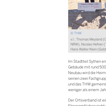
© THW
v.l.: Thomas Meyland (
NRW), Nicolas Hefner 
Hans Walter Klein (Go
Im Stadtteil Sythen 
Gebäude mit rund 500 
Neubau wird die Heima
seinen zwei Fachgrup
und das THW gemeinsam
weniger als einem Jah
Der Ortsverband ist e
Ehrenamtlichen nicht 