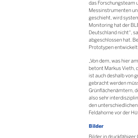
das Forschungsteam um
Messinstrumenten und 
geschieht, wird system
Monitoring hat der BL
Deutschland nicht“, sa
abgeschlossen hat. Be
Prototypen entwickelt
„Von dem, was hier am
betont Markus Vieth, 
ist auch deshalb von 
gebracht werden müss
Grünflächenämtern, d
also sehr interdiszipl
den unterschiedlichen 
Feldahorne vor der Hü
Bilder
Bilder in druckfähige