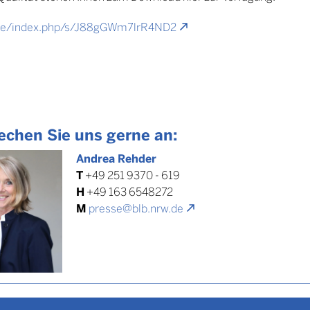
.de/index.php/s/J88gGWm7lrR4ND2
echen Sie uns gerne an:
Andrea Rehder
T
+49 251 9370 - 619
H
+49 163 6548272
M
presse@blb.nrw.de