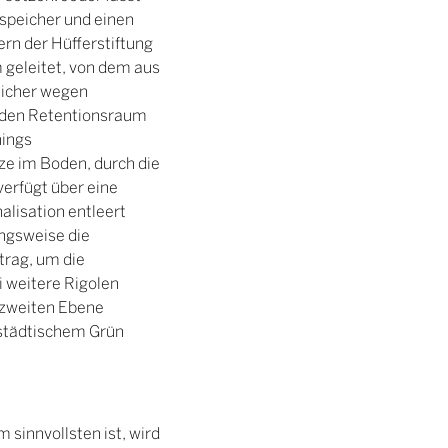
speicher und einen
rn der Hüfferstiftung
 geleitet, von dem aus
eicher wegen
enden Retentionsraum
nings
ze im Boden, durch die
verfügt über eine
lisation entleert
ngsweise die
trag, um die
 weitere Rigolen
zweiten Ebene
städtischem Grün
sinnvollsten ist, wird