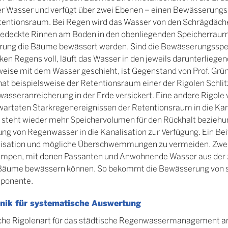
r Wasser und verfügt über zwei Ebenen – einen Bewässerungs
entionsraum. Bei Regen wird das Wasser von den Schrägdäche
gedeckte Rinnen am Boden in den obenliegenden Speicherraum
ckerung die Bäume bewässert werden. Sind die Bewässerungssp
ken Regens voll, läuft das Wasser in den jeweils darunterlieg
rweise mit dem Wasser geschieht, ist Gegenstand von Prof. Grü
hat beispielsweise der Retentionsraum einer der Rigolen Schlit
asseranreicherung in der Erde versickert. Eine andere Rigole 
warteten Starkregenereignissen der Retentionsraum in die Kana
 steht wieder mehr Speichervolumen für den Rückhalt beziehu
ung von Regenwasser in die Kanalisation zur Verfügung. Ein Bei
lisation und mögliche Überschwemmungen zu vermeiden. Zwei
mpen, mit denen Passanten und Anwohnende Wasser aus der 
Bäume bewässern können. So bekommt die Bewässerung von 
mponente.
nik für systematische Auswertung
che Rigolenart für das städtische Regenwassermanagement am 