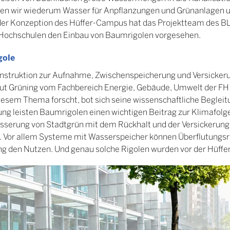
gen wir wiederum Wasser für Anpflanzungen und Grünanlagen 
 der Konzeption des Hüffer-Campus hat das Projektteam des B
Hochschulen den Einbau von Baumrigolen vorgesehen.
gole
Konstruktion zur Aufnahme, Zwischenspeicherung und Versicke
ut Grüning vom Fachbereich Energie, Gebäude, Umwelt der FH 
esem Thema forscht, bot sich seine wissenschaftliche Begleitu
ung leisten Baumrigolen einen wichtigen Beitrag zur Klimafol
sserung von Stadtgrün mit dem Rückhalt und der Versickerung
 Vor allem Systeme mit Wasserspeicher können Überflutungsri
ing den Nutzen. Und genau solche Rigolen wurden vor der Hüffer