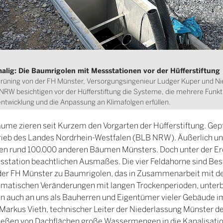
alig: Die Baumrigolen mit Messstationen vor der Hüfferstiftung
t Grüning von der FH Münster, Versorgungsingenieur Ludger Kuper und Ni
RW besichtigen vor der Hüfferstiftung die Systeme, die mehrere Funkti
twicklung und die Anpassung an Klimafolgen erfüllen.
äume zieren seit Kurzem den Vorgarten der Hüfferstiftung. Gepf
ieb des Landes Nordrhein-Westfalen (BLB NRW). Äußerlich unt
den rund 100.000 anderen Bäumen Münsters. Doch unter der Erd
tation beachtlichen Ausmaßes. Die vier Feldahorne sind Best
der FH Münster zu Baumrigolen, das in Zusammenarbeit mit
klimatischen Veränderungen mit langen Trockenperioden, unter
en auch an uns als Bauherren und Eigentümer vieler Gebäude i
Markus Vieth, technischer Leiter der Niederlassung Münster 
ließen von Dachflächen große Wassermengen in die Kanalisatio