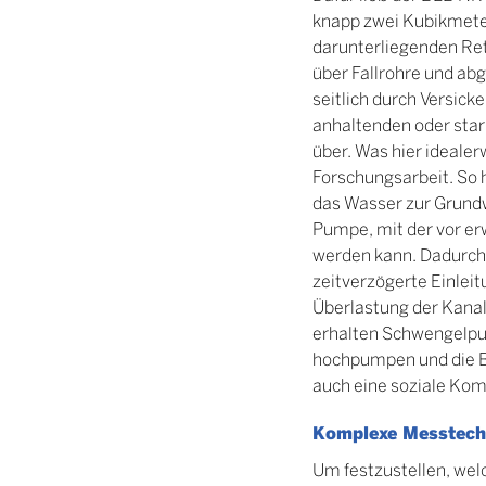
knapp zwei Kubikmete
darunterliegenden Ret
über Fallrohre und ab
seitlich durch Versi
anhaltenden oder star
über. Was hier ideale
Forschungsarbeit. So 
das Wasser zur Grundw
Pumpe, mit der vor er
werden kann. Dadurch
zeitverzögerte Einleit
Überlastung der Kana
erhalten Schwengelpu
hochpumpen und die 
auch eine soziale Ko
Komplexe Messtech
Um festzustellen, wel