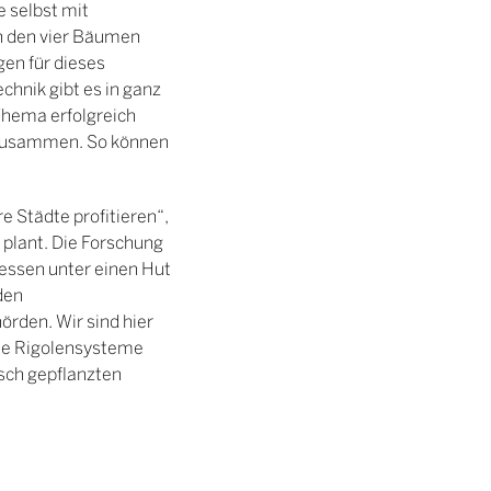
 selbst mit
n den vier Bäumen
gen für dieses
chnik gibt es in ganz
 Thema erfolgreich
r zusammen. So können
 Städte profitieren“,
 plant. Die Forschung
essen unter einen Hut
den
rden. Wir sind hier
eine Rigolensysteme
isch gepflanzten