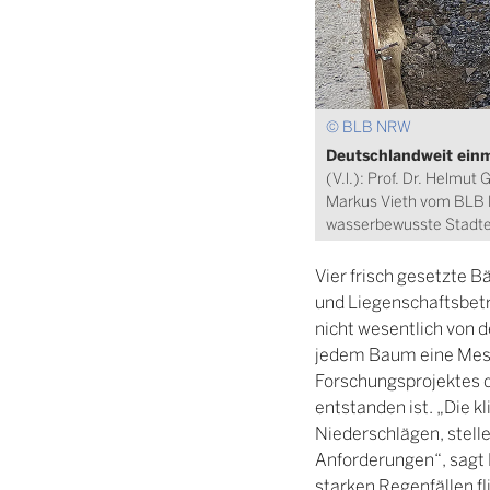
© BLB NRW
Deutschlandweit einm
(V.l.): Prof. Dr. Helmu
Markus Vieth vom BLB N
wasserbewusste Stadten
Vier frisch gesetzte B
und Liegenschaftsbetr
nicht wesentlich von 
jedem Baum eine Messs
Forschungsprojektes 
entstanden ist. „Die 
Niederschlägen, stell
Anforderungen“, sagt 
starken Regenfällen f