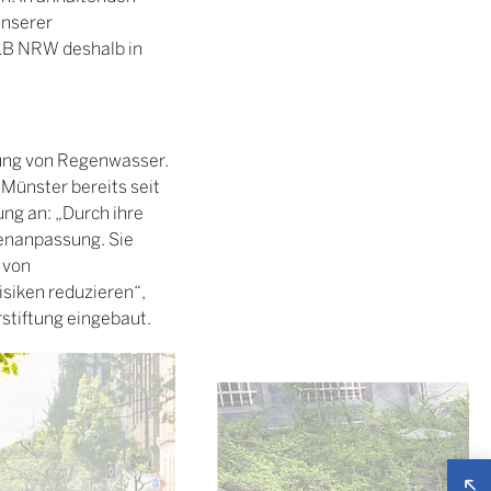
unserer
LB NRW deshalb in
rung von Regenwasser.
Münster bereits seit
ng an: „Durch ihre
genanpassung. Sie
 von
siken reduzieren“,
stiftung eingebaut.