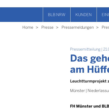
BLB NRW
KUNDEN
EIN
Home
Presse
Pressemeldungen
Pre
Pressemitteilung
|
21.
Das geh
am Hüff
Leuchtturmprojekt 
Münster
|
Niederlass
FH Münster und BLB 