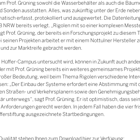
 Prof. Grüning sowohl die Wasserbehälter als auch die Bäume
Sonden ausstatten. Alles, was zukünftig unter der Erde nebe
atisch erfasst, protokolliert und ausgewertet. Die Datenleitun
B NRW bereits verlegt. „Rigolen mit so einer komplexen Messte
gt Prof. Grüning, der bereits ein Forschungsprojekt zu diesem
i seinen Projekten arbeitet er mit einem Nottulner Herstelle
 und zur Marktreife gebracht werden.
 Hüffer-Campus untersucht wird, können in Zukunft auch andere
der mit Prof. Grüning bereits ein weiteres gemeinsames Projekt
großer Bedeutung, weil beim Thema Rigolen verschiedene Inter
en: „Der Einbau der Systeme erfordert eine Abstimmung mit 
en Straßen- und Verkehrsplanern sowie den Genehmigungsbehö
inär unterwegs“, sagt Prof. Grüning. Er ist optimistisch, dass s
Anforderungen gerecht werden. In jedem Fall haben die vier fr
fferstiftung ausgezeichnete Startbedingungen.
r Qualität stehen Ihnen zum Download hier zur Verfügung: