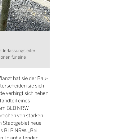
ederlassungsleiter
onen für eine
lanzt hat sie der Bau-
erscheiden sie sich
e verbirgt sich neben
andteil eines
 dem BLB NRW
brochen von starken
m Stadtgebiet neue
des BLB NRW. „Bei
n. In anhaltenden