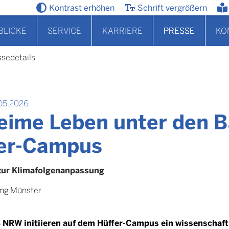
Kontrast erhöhen
Schrift vergrößern
BLICKE
SERVICE
KARRIERE
PRESSE
KO
ssedetails
05.2026
eime Leben unter den 
er-Campus
zur Klimafolgenanpassung
ung Münster
NRW initiieren auf dem Hüffer-Campus ein wissenschaftl