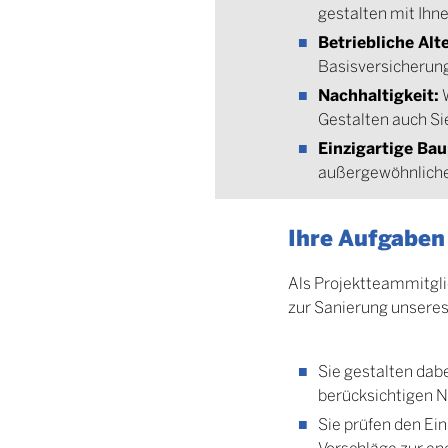
gestalten mit Ihne
Betriebliche Alt
Basisversicherung
Nachhaltigkeit:
W
Gestalten auch S
Einzigartige Bau
außergewöhnlich
Ihre Aufgaben
Als Projektteammitglie
zur Sanierung unseres 
Sie gestalten dab
berücksichtigen 
Sie prüfen den Ei
Vorschläge zur en