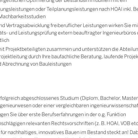
nungsleistungen oder Teilplanungsleistungen nach HOAI inkl. B
r Machbarkeitsstudien
d Vertragsabwicklung freiberuflicher Leistungen wirken Sie mit
äts- und Leistungsprüfung extern beauftragter Ingenieurbüros
lich
mit Projektbeteiligten zusammen und unterstützen die Abteilun
rojektleitung durch Ihre baufachliche Beratung, laufende Proj
d Abrechnung von Bauleistungen
erfolgreich abgeschlossenes Studium (Diplom, Bachelor, Master
ngenieurwesen oder einer vergleichbaren ingenieurwissenschaf
gen Sie über erste Berufserfahrungen in der o.g. Funktion
schlägigen relevanten Rechtsvorschriften (z. B. HOAI, VOB etc.
 für nachhaltiges, innovatives Bauen im Bestand steckt an! Dab