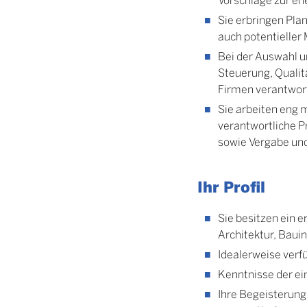
Sie erbringen Pla
auch potentielle
Bei der Auswahl un
Steuerung, Qualit
Firmen verantwort
Sie arbeiten eng 
verantwortliche P
sowie Vergabe un
Ihr Profil
Sie besitzen ein 
Architektur, Baui
Idealerweise verfü
Kenntnisse der ein
Ihre Begeisterung