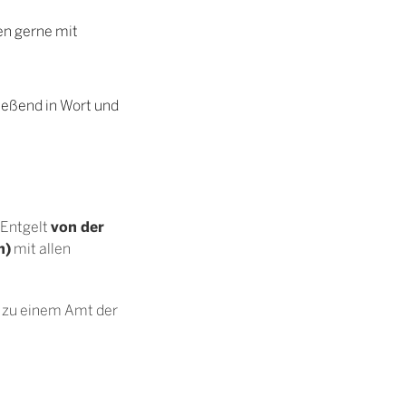
en gerne mit
ießend in Wort und
von der
 Entgelt
h)
mit allen
 zu einem Amt der