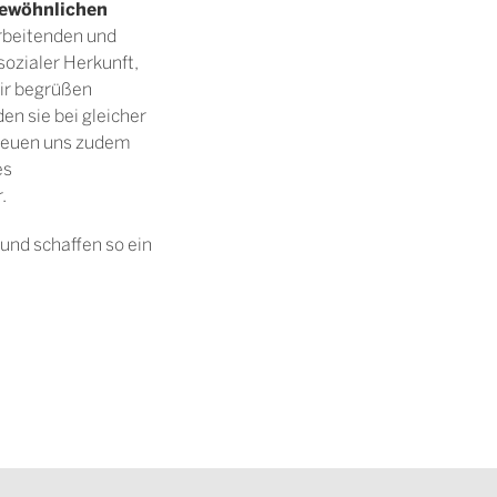
ewöhnlichen
arbeitenden und
ozialer Herkunft,
Wir begrüßen
n sie bei gleicher
freuen uns zudem
es
.
und schaffen so ein