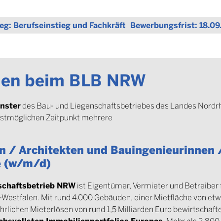
eg:
Berufseinstieg und Fachkräfte
Bewerbungsfrist:
18.09
en beim BLB NRW
nster
des Bau- und Liegenschaftsbetriebes des Landes Nordr
stmöglichen Zeitpunkt mehrere
n / Architekten und Bauingenieurinnen 
e (w/m/d)
schaftsbetrieb NRW
ist Eigentümer, Vermieter und Betreiber 
Westfalen. Mit rund 4.000 Gebäuden, einer Mietfläche von etwa
rlichen Mieterlösen von rund 1,5 Milliarden Euro bewirtschafte
chsvollsten Immobilienportfolios Europas
. Mehr als 2.800