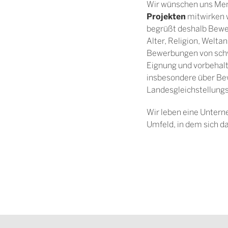
Wir wünschen uns Me
Projekten
mitwirken w
begrüßt deshalb Bewer
Alter, Religion, Welta
Bewerbungen von schw
Eignung und vorbehalt
insbesondere über Be
Landesgleichstellungsg
Wir leben eine Unter
Umfeld, in dem sich d