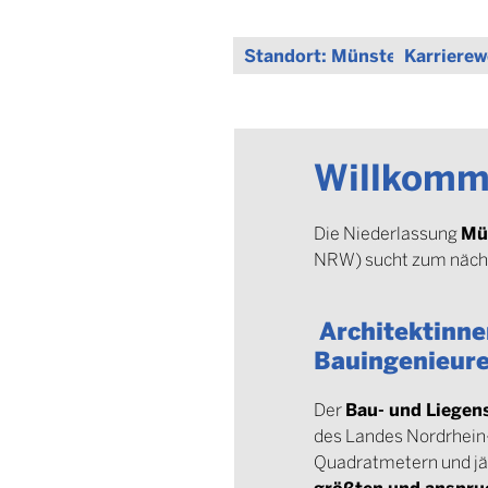
Standort:
Münster
Karrierew
Willkomm
Mü
Die Niederlassung
NRW) sucht zum näch
Architektinne
Bauingenieur
Bau- und Liegen
Der
des Landes Nordrhein-
Quadratmetern und jäh
größten und anspru