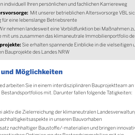
n individuell Ihren persönlichen und fachlichen Karriereweg
ersvorsorge:
Mit unserer betrieblichen Altersvorsorge VBL sic
 für eine lebenslange Betriebsrente
ir nehmen landesweit eine Vorbildfunktion bei Maßnahmen zu
ie mit uns zusammen das klimaneutrale Immobilienportfolio 
projekte:
Sie erhalten spannende Einblicke in die vielseitigen 
en Bauprojekte des Landes NRW
 und Möglichkeiten
d arbeiten Sie in einem interdisziplinären Bauprojektteam an 
Bestandsportfolios mit. Darunter fallen folgende Tätigkeiten:
ei aktiv die Zielerreichung der klimaneutralen Landesverwaltu
Nachhaltigkeitsaspekte in unseren Bauvorhaben
nsatz nachhaltiger Baustoffe/-materialien und bringen innovati
ergetischen Optimierung der Bestandsimmobilien mit ein