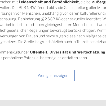
Leidenschaft und Persönlichkeit
außerg
nschen mit
, die bei
ollen. Der BLB NRW fördert aktiv die Gleichstellung aller Mit
bungen von Menschen, unabhängig von deren kultureller und s
nschauung, Behinderung (§ 2 SGB IX) oder sexueller Identität. 
erbehinderten und ihnen gleichgestellten Menschen und werde
lich gesetzlicher Regelungen bevorzugt berücksichtigen. Wir 
werbungen von Frauen und bevorzugen diese nach Maßgabe d
esetzes. Die Stelle ist grundsätzlich auch in Teilzeit besetzbar
Offenheit, Diversität und Wertschätzung
nehmenskultur der
as persönliche Potenzial bestmöglich entfalten kann.
Weniger anzeigen