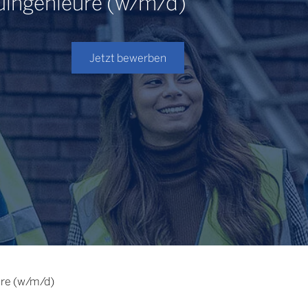
uingenieure (w/m/d)
Jetzt bewerben
ure (w/m/d)