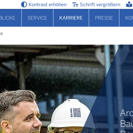
Kontrast erhöhen
Schrift vergrößern
BLICKE
SERVICE
KARRIERE
PRESSE
KO
le
Arc
Bau