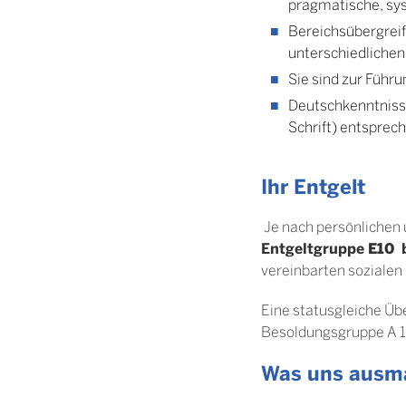
pragmatische, sys
Bereichsübergreif
unterschiedlichen
Sie sind zur Führ
Deutschkenntnisse
Schrift) entsprec
Ihr Entgelt
Je nach persönlichen 
Entgeltgruppe
E10
b
vereinbarten sozialen 
Eine statusgleiche Ü
Besoldungsgruppe A 1
Was uns ausm